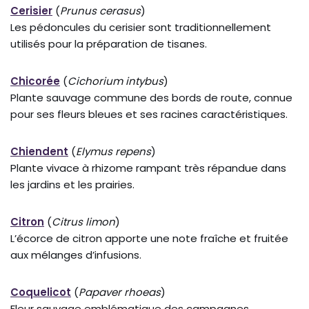
Cerisier
(
Prunus cerasus
)
Les pédoncules du cerisier sont traditionnellement
utilisés pour la préparation de tisanes.
Chicorée
(
Cichorium intybus
)
Plante sauvage commune des bords de route, connue
pour ses fleurs bleues et ses racines caractéristiques.
Chiendent
(
Elymus repens
)
Plante vivace à rhizome rampant très répandue dans
les jardins et les prairies.
Citron
(
Citrus limon
)
L’écorce de citron apporte une note fraîche et fruitée
aux mélanges d’infusions.
Coquelicot
(
Papaver rhoeas
)
Fleur sauvage emblématique des campagnes