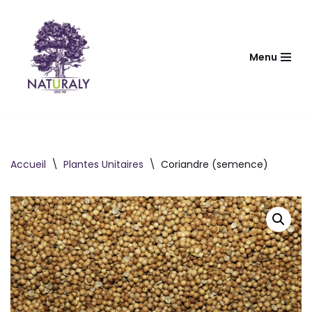
Aller
au
Menu
contenu
Accueil
\
Plantes Unitaires
\
Coriandre (semence)