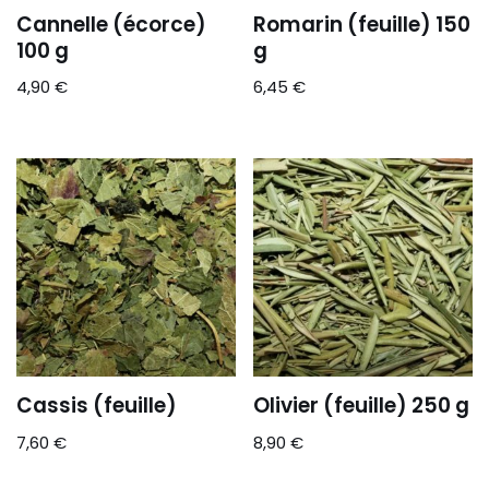
Cannelle (écorce)
Romarin (feuille) 150
100 g
g
4,90
€
6,45
€
Cassis (feuille)
Olivier (feuille) 250 g
7,60
€
8,90
€