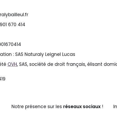
lybailleul.fr
901 670 414
3901670414
ation : SAS Naturaly Leignel Lucas
iété
OVH
, SAS, société de droit français, élisant dom
419
Notre présence sur les
réseaux sociaux
!
I