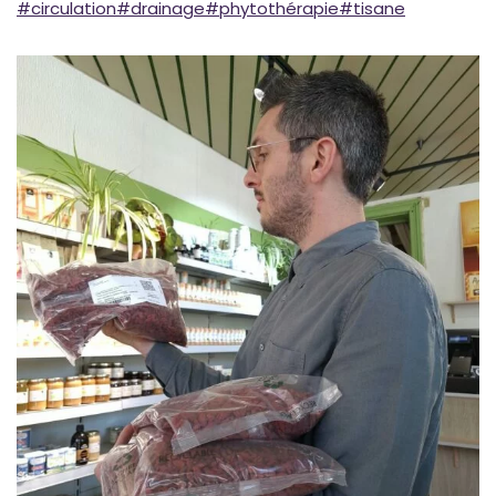
#circulation
#drainage
#phytothérapie
#tisane