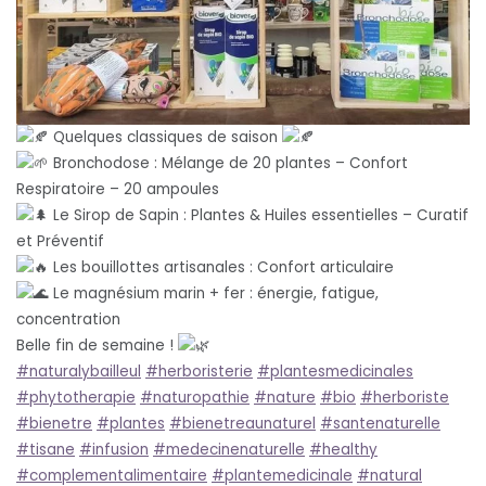
Quelques classiques de saison
Bronchodose : Mélange de 20 plantes – Confort
Respiratoire – 20 ampoules
Le Sirop de Sapin : Plantes & Huiles essentielles – Curatif
et Préventif
Les bouillottes artisanales : Confort articulaire
Le magnésium marin + fer : énergie, fatigue,
concentration
Belle fin de semaine !
#naturalybailleul
#herboristerie
#plantesmedicinales
#phytotherapie
#naturopathie
#nature
#bio
#herboriste
#bienetre
#plantes
#bienetreaunaturel
#santenaturelle
#tisane
#infusion
#medecinenaturelle
#healthy
#complementalimentaire
#plantemedicinale
#natural