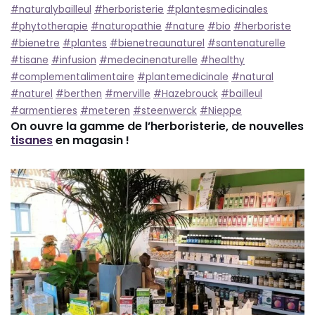
#naturalybailleul
#herboristerie
#plantesmedicinales
#phytotherapie
#naturopathie
#nature
#bio
#herboriste
#bienetre
#plantes
#bienetreaunaturel
#santenaturelle
#tisane
#infusion
#medecinenaturelle
#healthy
#complementalimentaire
#plantemedicinale
#natural
#naturel
#berthen
#merville
#Hazebrouck
#bailleul
#armentieres
#meteren
#steenwerck
#Nieppe
On ouvre la gamme de l’herboristerie, de nouvelles
tisanes
en magasin !