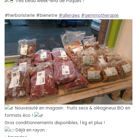
Très beau week-end de Pâques !
#herboristerie #bienetre
#allergies
#gemmotherapie
Nouveauté en magasin : fruits secs & oléagineux BIO en
formats éco !
Gros conditionnements disponibles, 1 kg et plus !
Déjà en rayon :