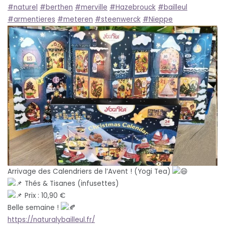
#naturel
#berthen
#merville
#Hazebrouck
#bailleul
#armentieres
#meteren
#steenwerck
#Nieppe
Arrivage des Calendriers de l’Avent ! (Yogi Tea)
Thés & Tisanes (infusettes)
Prix : 10,90 €
Belle semaine !
https://naturalybailleul.fr/