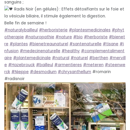
sanguins ;
Radis Noir (en gélules) : Effets détoxifiants sur le foie et
la vésicule biliaire, il stimule également la digestion.
Belle fin de semaine !
#naturalybailleul
#herboristerie
#plantesmedicinales
#phyt
otherapie
#naturopathie
#nature
#bio
#herboriste
#bienet
re
#plantes
#bienetreaunaturel
#santenaturelle
#tisane
#i
nfusion
#medecinenaturelle
#healthy
#complementaliment
aire
#plantemedicinale
#natural
#naturel
#berthen
#mervill
e
#Hazebrouck
#bailleul
#armentieres
#meteren
#steenwe
rck
#Nieppe
#desmodium
#chrysanthellum
#romarin
#radisnoir