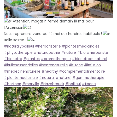
Attention, magasin fermé demain 18 mai pour
l’Ascension
Nous reprenons vendredi 19 mai aux horaires habituels !
Belle soirée !
#naturalybailleul
#herboristerie
#plantesmedicinales
#phytotherapie
#naturopathie
#nature
#bio
#herboriste
#bienetre
#plantes
#aromatherapie
#bienetreaunaturel
#huilesessentielles
#santenaturelle
#tisane
#infusion
#medecinenaturelle
#healthy
#complementalimentaire
#plantemedicinale
#natural
#naturel
#gemmotherapie
#berthen
#merville
#Hazebrouck
#bailleul
#tisane