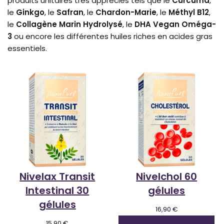
produits unitaires très appréciés tels que le
Curcuma
,
le
Ginkgo
, le
Safran
, le
Chardon-Marie
, le
Méthyl B12
,
le
Collagène Marin Hydrolysé
, le
DHA Vegan Oméga-
3
ou encore les différentes huiles riches en acides gras
essentiels.
Nivelax Transit
Nivelchol 60
Intestinal 30
gélules
gélules
16,90
€
15,90
€