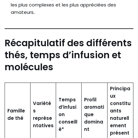
les plus complexes et les plus appréciées des
amateurs..
Récapitulatif des différents
thés, temps d’infusion et
molécules
Principa
ux
Temps
Profil
Variété
constitu
d’infusi
aromati
Famille
s
ants
on
que
de thé
représe
naturell
conseill
domina
ntatives
ement
é*
nt
présent