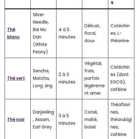
s
Silver
Needle,
Délicat,
Catéchin
Thé
Bai Mu
4 à 5
floral,
es, L-
blanc
Dan
minutes
doux
théanine
(White
Peony)
Végétal,
Catéchin
Sencha,
frais,
2 à 3
es (dont
Thé vert
Matcha,
parfois
minutes
EGCG),
Long Jing
légèreme
caféine
nt amer
Théaflavi
Darjeeling
Corsé,
nes,
3 à 5
Thé noir
, Assam,
malté,
théarubigi
minutes
Earl Grey
boisé
nes,
caféine