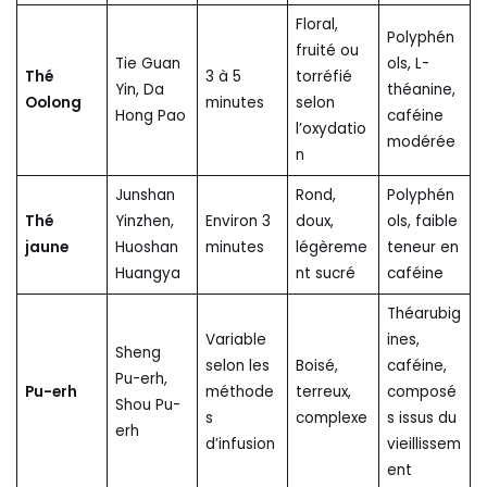
Floral,
Polyphén
fruité ou
Tie Guan
ols, L-
Thé
3 à 5
torréfié
Yin, Da
théanine,
Oolong
minutes
selon
Hong Pao
caféine
l’oxydatio
modérée
n
Junshan
Rond,
Polyphén
Thé
Yinzhen,
Environ 3
doux,
ols, faible
jaune
Huoshan
minutes
légèreme
teneur en
Huangya
nt sucré
caféine
Théarubig
Variable
ines,
Sheng
selon les
Boisé,
caféine,
Pu-erh,
Pu-erh
méthode
terreux,
composé
Shou Pu-
s
complexe
s issus du
erh
d’infusion
vieillissem
ent