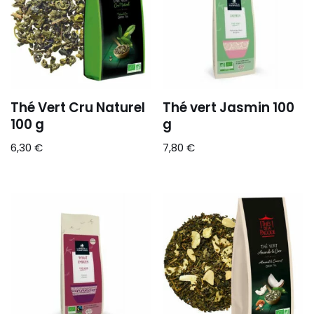
Thé Vert Cru Naturel
Thé vert Jasmin 100
100 g
g
6,30
€
7,80
€