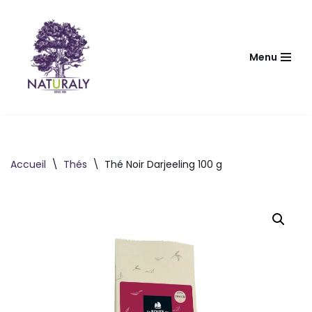
Aller
au
Menu
contenu
Accueil
\
Thés
\
Thé Noir Darjeeling 100 g