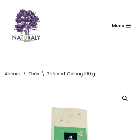
Aller
au
Menu
contenu
Accueil
\
Thés
\
Thé Vert Oolong 100 g