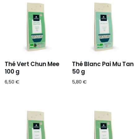
Thé Vert Chun Mee
Thé Blanc Pai Mu Tan
100 g
50 g
6,50
€
5,80
€