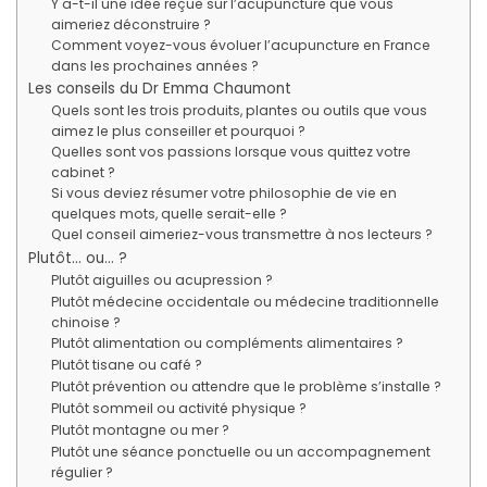
Y a-t-il une idée reçue sur l’acupuncture que vous
aimeriez déconstruire ?
Comment voyez-vous évoluer l’acupuncture en France
dans les prochaines années ?
Les conseils du Dr Emma Chaumont
Quels sont les trois produits, plantes ou outils que vous
aimez le plus conseiller et pourquoi ?
Quelles sont vos passions lorsque vous quittez votre
cabinet ?
Si vous deviez résumer votre philosophie de vie en
quelques mots, quelle serait-elle ?
Quel conseil aimeriez-vous transmettre à nos lecteurs ?
Plutôt… ou… ?
Plutôt aiguilles ou acupression ?
Plutôt médecine occidentale ou médecine traditionnelle
chinoise ?
Plutôt alimentation ou compléments alimentaires ?
Plutôt tisane ou café ?
Plutôt prévention ou attendre que le problème s’installe ?
Plutôt sommeil ou activité physique ?
Plutôt montagne ou mer ?
Plutôt une séance ponctuelle ou un accompagnement
régulier ?