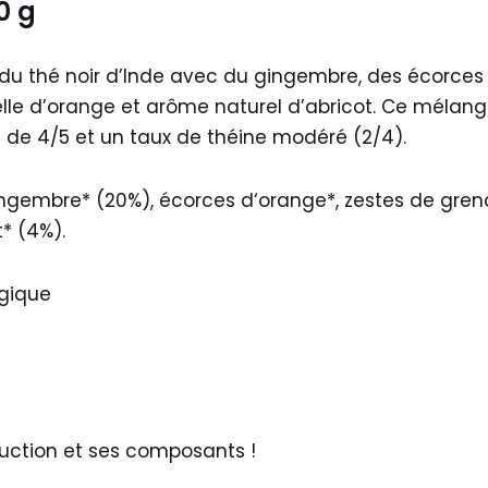
0 g
e du thé noir d’Inde avec du gingembre, des écorces
ielle d’orange et arôme naturel d’abricot. Ce mélange
 de 4/5 et un taux de théine modéré (2/4).
ingembre* (20%), écorces d‘orange*, zestes de grenad
* (4%).
ogique
duction et ses composants !