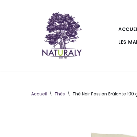
Aller
au
ACCUEI
contenu
LES M
Accueil
\
Thés
\
Thé Noir Passion Brûlante 100 