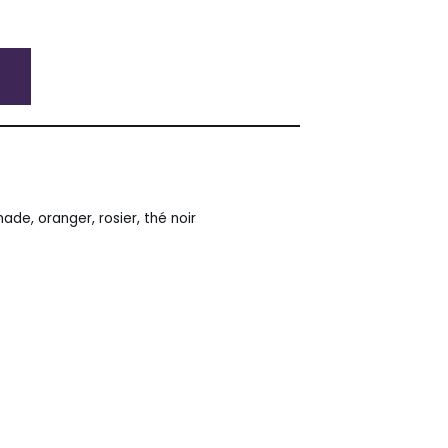
nade
,
oranger
,
rosier
,
thé noir