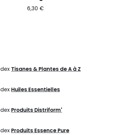
6,30
€
ndex
Tisanes & Plantes de A à Z
ndex
Huiles Essentielles
ndex
Produits Distriform'
ndex
Produits Essence Pure