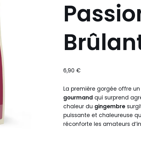
Passio
Brûlan
6,90
€
La première gorgée offre un 
gourmand
qui surprend agré
chaleur du
gingembre
surgi
puissante et chaleureuse q
réconforte les amateurs d‘in