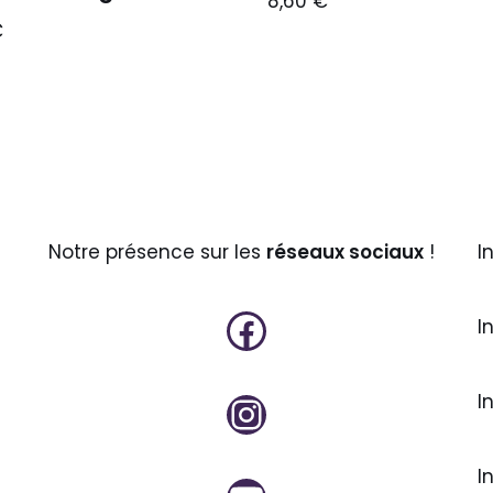
8,60
€
€
Notre présence sur les
réseaux sociaux
!
I
I
I
I