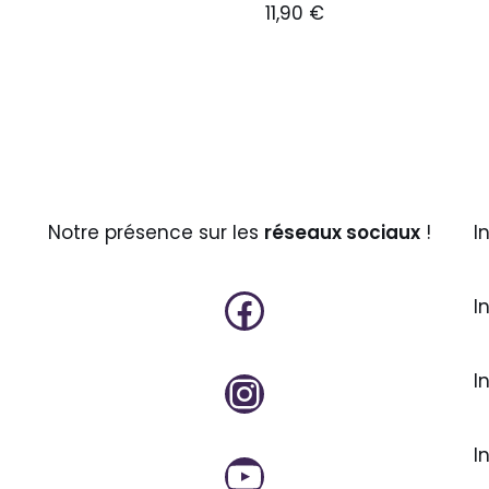
11,90
€
Notre présence sur les
réseaux sociaux
!
I
I
I
I