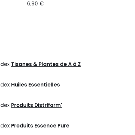
6,90
€
ndex
Tisanes & Plantes de A à Z
ndex
Huiles Essentielles
ndex
Produits Distriform'
ndex
Produits Essence Pure