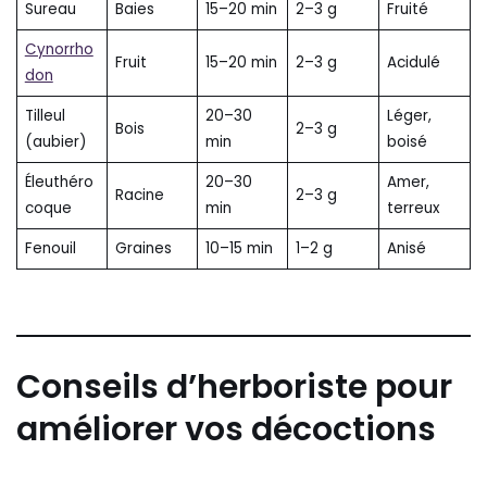
Sureau
Baies
15–20 min
2–3 g
Fruité
Cynorrho
Fruit
15–20 min
2–3 g
Acidulé
don
Tilleul
20–30
Léger,
Bois
2–3 g
(aubier)
min
boisé
Éleuthéro
20–30
Amer,
Racine
2–3 g
coque
min
terreux
Fenouil
Graines
10–15 min
1–2 g
Anisé
Conseils d’herboriste pour
améliorer vos décoctions