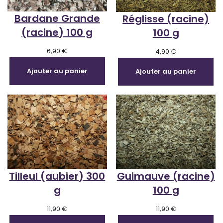
Bardane Grande
Réglisse (racine)
(racine) 100 g
100 g
6,90
€
4,90
€
Ajouter au panier
Ajouter au panier
Tilleul (aubier) 300
Guimauve (racine)
g
100 g
11,90
€
11,90
€