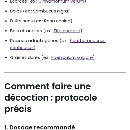
Écorces (ex :
Cinnamomum verum
)
Baies (ex : Sambucus nigra)
Fruits secs (ex : Rosa canina)
Bois et aubiers (ex :
Tilia cordata
)
Racines adaptogènes (ex :
Eleutherococcus
senticosus
)
Graines dures (ex :
Foeniculum vulgare
)
Comment faire une
décoction : protocole
précis
1. Dosage recommandé