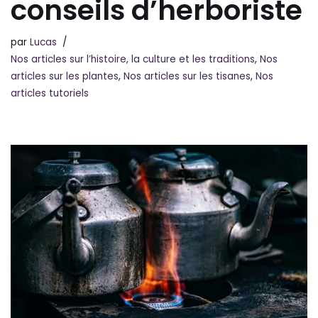
conseils d’herboriste
par
Lucas
Nos articles sur l’histoire, la culture et les traditions
,
Nos
articles sur les plantes
,
Nos articles sur les tisanes
,
Nos
articles tutoriels