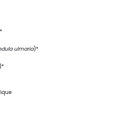
*
endula ulmaria
)*
)*
gique