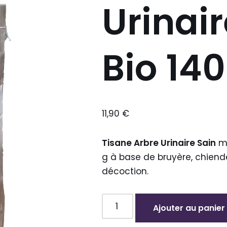
Urinair
Bio 140
11,90
€
Tisane Arbre Urinaire Sain
mé
g à base de bruyère, chiende
décoction.
Ajouter au panier