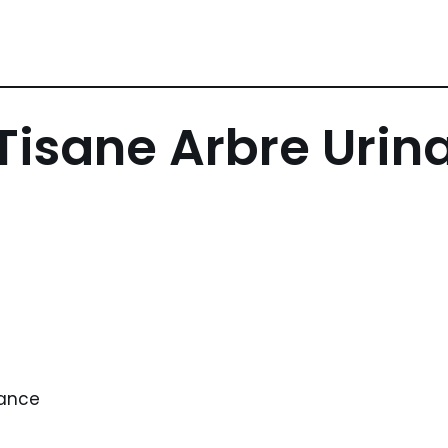
Tisane Arbre Urina
rance