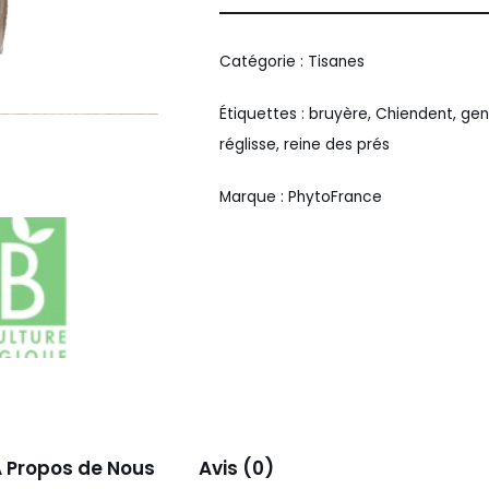
Alternative:
Catégorie :
Tisanes
Étiquettes :
bruyère
,
Chiendent
,
gen
réglisse
,
reine des prés
Marque :
PhytoFrance
 Propos de Nous
Avis (0)