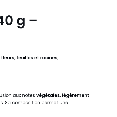
40 g –
leurs, feuilles et racines
,
fusion aux notes
végétales, légèrement
nes. Sa composition permet une