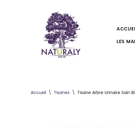
Aller
au
ACCUEI
contenu
LES M
Accueil
\
Tisanes
\
Tisane Arbre Urinaire Sain B