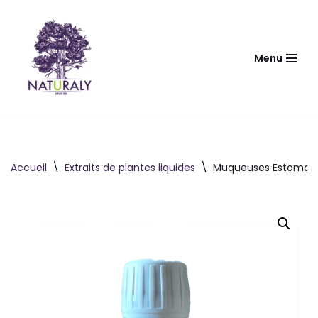
Aller
au
Menu
contenu
Accueil
\
Extraits de plantes liquides
\
Muqueuses Estomac 