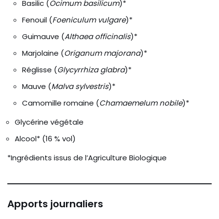
Basilic (
Ocimum basilicum
)*
Fenouil (
Foeniculum vulgare
)*
Guimauve (
Althaea officinalis
)*
Marjolaine (
Origanum majorana
)*
Réglisse (
Glycyrrhiza glabra
)*
Mauve (
Malva sylvestris
)*
Camomille romaine (
Chamaemelum nobile
)*
Glycérine végétale
Alcool* (16 % vol)
*Ingrédients issus de l’Agriculture Biologique
Apports journaliers