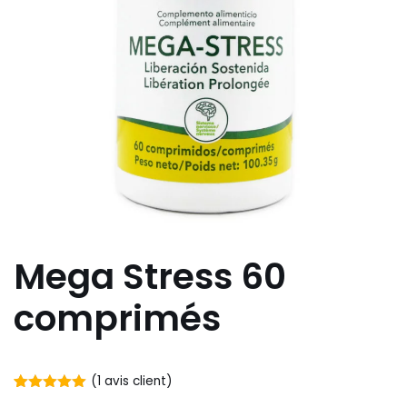
Mega Stress 60
comprimés
(
1
avis client)
Noté
1
5.00