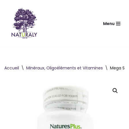
Aller
au
Menu
contenu
Accueil
\
Minéraux, Oligoéléments et Vitamines
\
Mega Str