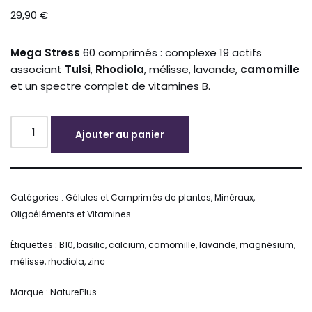
sur 5
29,90
€
basé sur
notation
client
Mega Stress
60 comprimés : complexe 19 actifs
associant
Tulsi
,
Rhodiola
, mélisse, lavande,
camomille
et un spectre complet de vitamines B.
Ajouter au panier
Alternative:
Catégories :
Gélules et Comprimés de plantes
,
Minéraux,
Oligoéléments et Vitamines
Étiquettes :
B10
,
basilic
,
calcium
,
camomille
,
lavande
,
magnésium
,
mélisse
,
rhodiola
,
zinc
Marque :
NaturePlus