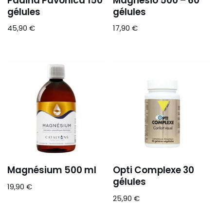
Padina Pavonica 150
Magnesio 500 – 60
gélules
gélules
45,90
€
17,90
€
Magnésium 500 ml
Opti Complexe 30
gélules
19,90
€
25,90
€