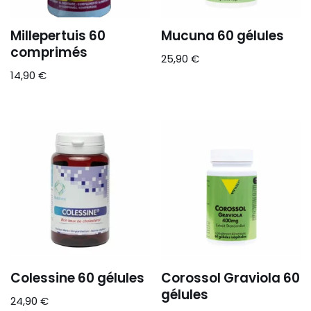
Millepertuis 60
Mucuna 60 gélules
comprimés
25,90
€
14,90
€
Colessine 60 gélules
Corossol Graviola 60
gélules
24,90
€