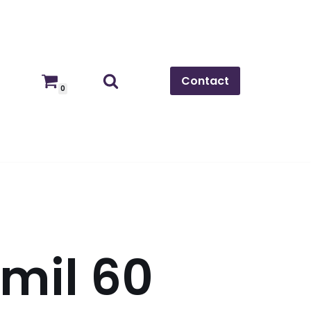
Contact
0
lmil 60