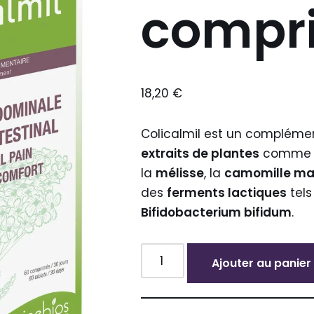
compr
18,20
€
Colicalmil est un compléme
extraits de plantes
comme l
la
mélisse
, la
camomille mat
des
ferments lactiques
tel
Bifidobacterium bifidum
.
Ajouter au panier
Alternative: