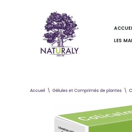
Aller
au
ACCUEI
contenu
LES M
Accueil
\
Gélules et Comprimés de plantes
\
C