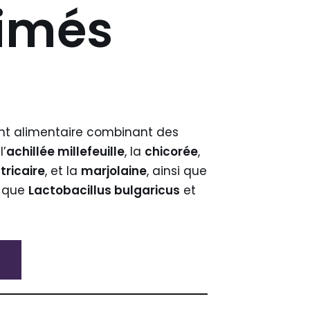
imés
nt alimentaire combinant des
’
achillée millefeuille
, la
chicorée
,
ricaire
, et la
marjolaine
, ainsi que
s que
Lactobacillus bulgaricus
et