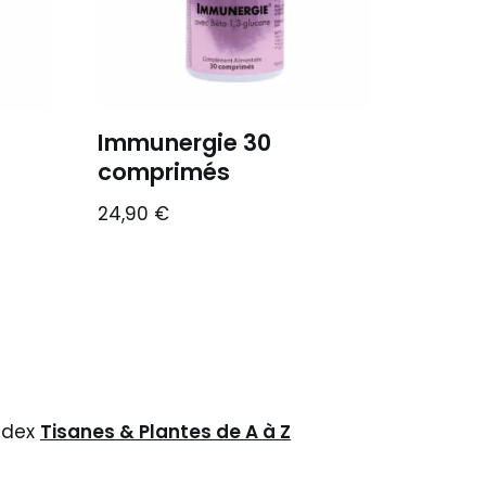
Immunergie 30
comprimés
24,90
€
ndex
Tisanes & Plantes de A à Z