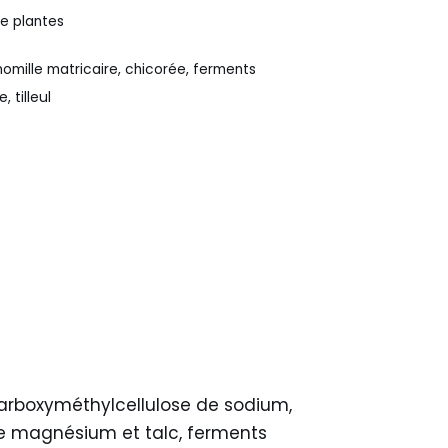
e plantes
mille matricaire
,
chicorée
,
ferments
se
,
tilleul
carboxyméthylcellulose de sodium,
 de magnésium et talc, ferments