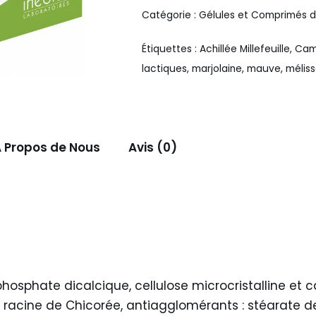
Catégorie :
Gélules et Comprimés d
Étiquettes :
Achillée Millefeuille
,
Camo
lactiques
,
marjolaine
,
mauve
,
mélis
 Propos de Nous
Avis (0)
hosphate dicalcique, cellulose microcristalline et 
de racine de Chicorée, antiagglomérants : stéarate