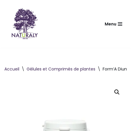
Aller
au
Menu
contenu
Accueil
\
Gélules et Comprimés de plantes
\
Form’A Dium 6