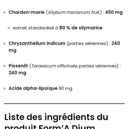
Chardon-marie
(
Silybum marianum
, fruit) :
450 mg
extrait standardisé à
80 % de silymarine
Chrysanthellum indicum
(parties aériennes) :
240
mg
Pissenlit
(
Taraxacum officinale
, parties aériennes) :
240 mg
Acide alpha-lipoïque
60 mg
Liste des ingrédients du
produit Form’A Dium