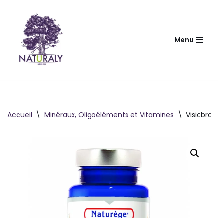
Aller
au
Menu
contenu
Accueil
\
Minéraux, Oligoéléments et Vitamines
\
Visiobron