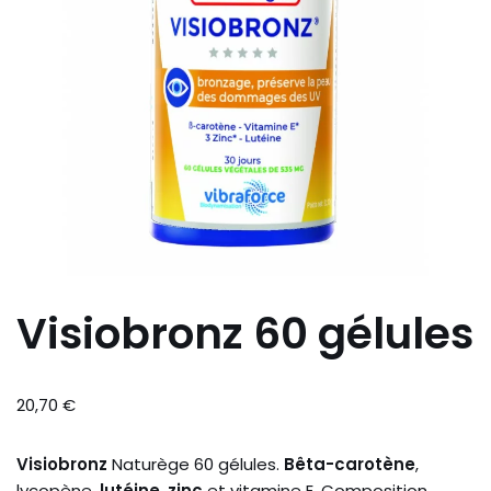
Visiobronz 60 gélules
20,70
€
Visiobronz
Naturège 60 gélules.
Bêta-carotène
,
lycopène,
lutéine
,
zinc
et vitamine E. Composition