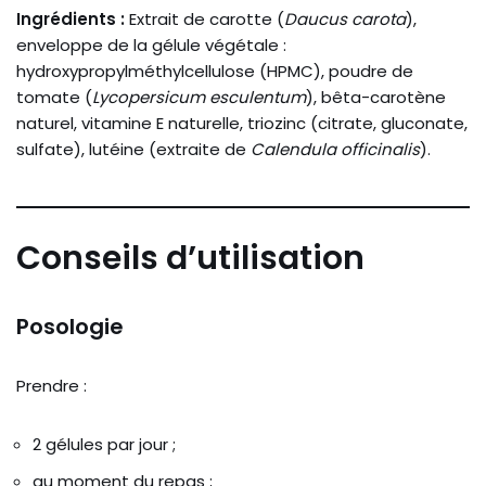
Ingrédients :
Extrait de carotte (
Daucus carota
),
enveloppe de la gélule végétale :
hydroxypropylméthylcellulose (HPMC), poudre de
tomate (
Lycopersicum esculentum
), bêta-carotène
naturel, vitamine E naturelle, triozinc (citrate, gluconate,
sulfate), lutéine (extraite de
Calendula officinalis
).
Conseils d’utilisation
Posologie
Prendre :
2 gélules par jour ;
au moment du repas ;