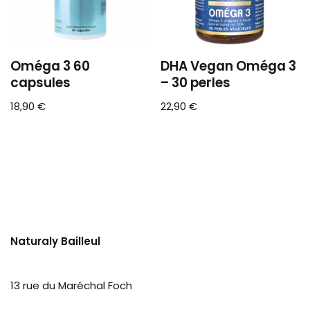
Oméga 3 60
DHA Vegan Oméga 3
capsules
– 30 perles
18,90
€
22,90
€
Naturaly Bailleul
13 rue du Maréchal Foch