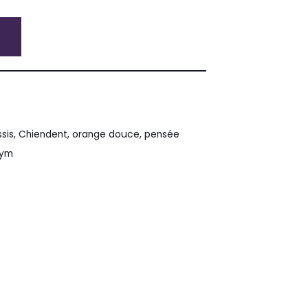
sis
,
Chiendent
,
orange douce
,
pensée
hym