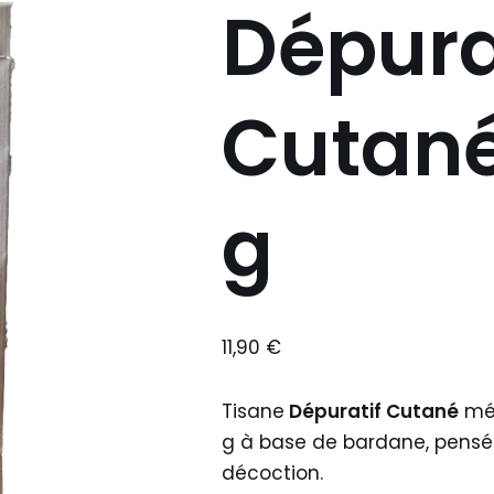
Dépura
Cutané
g
11,90
€
Tisane
Dépuratif Cutané
mél
g à base de bardane, pensé
décoction.