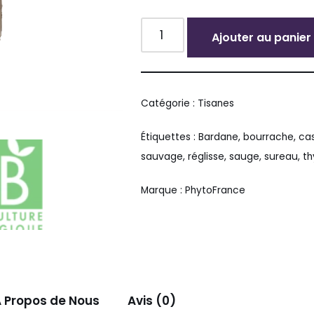
Ajouter au panier
Alternative:
Catégorie :
Tisanes
Étiquettes :
Bardane
,
bourrache
,
cas
sauvage
,
réglisse
,
sauge
,
sureau
,
t
Marque :
PhytoFrance
 Propos de Nous
Avis (0)