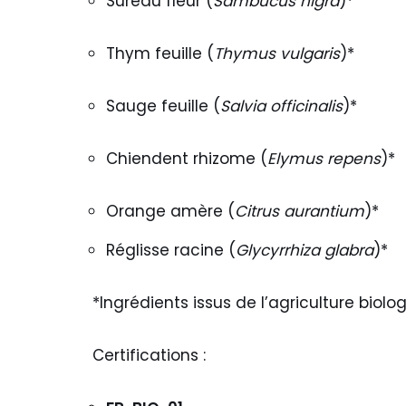
Sureau fleur (
Sambucus nigra
)*
Thym feuille (
Thymus vulgaris
)*
Sauge feuille (
Salvia officinalis
)*
Chiendent rhizome (
Elymus repens
)*
Orange amère (
Citrus aurantium
)*
Réglisse racine (
Glycyrrhiza glabra
)*
*Ingrédients issus de l’agriculture biolo
Certifications :