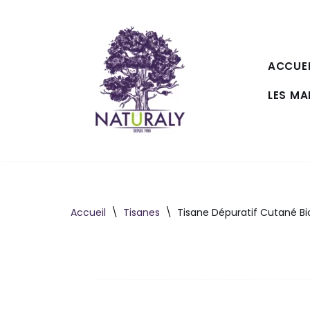
Aller
au
ACCUEI
contenu
LES M
Accueil
\
Tisanes
\
Tisane Dépuratif Cutané Bi