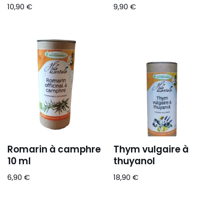
10,90
€
9,90
€
Romarin à camphre
Thym vulgaire à
10 ml
thuyanol
6,90
€
18,90
€