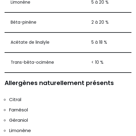
Limonène
5 à 20 %
Béta-pinène
2 à 20 %
Acétate de linalyle
5 à 18 %
Trans-bêta-ocimène
< 10 %
Allergènes naturellement présents
Citral
Farnésol
Géraniol
Limonène