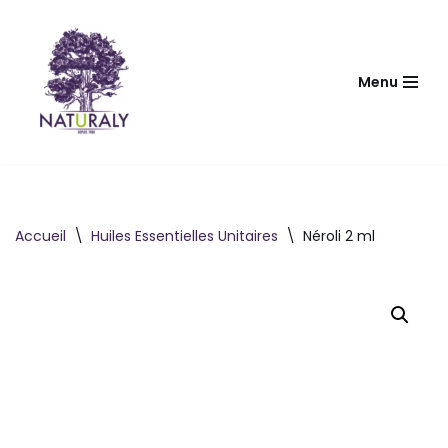
Aller
au
Menu
contenu
Accueil
\
Huiles Essentielles Unitaires
\
Néroli 2 ml