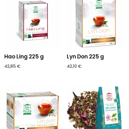
Hao Ling 225 g
Lyn Don 225 g
42,85
€
42,10
€