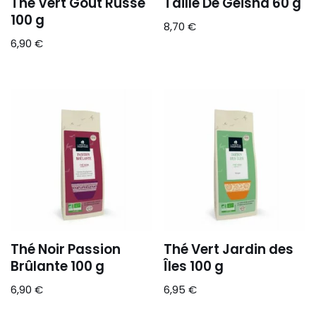
Thé Vert Goût Russe
Taille De Geisha 60 g
100 g
8,70
€
6,90
€
Thé Noir Passion
Thé Vert Jardin des
Brûlante 100 g
Îles 100 g
6,90
€
6,95
€