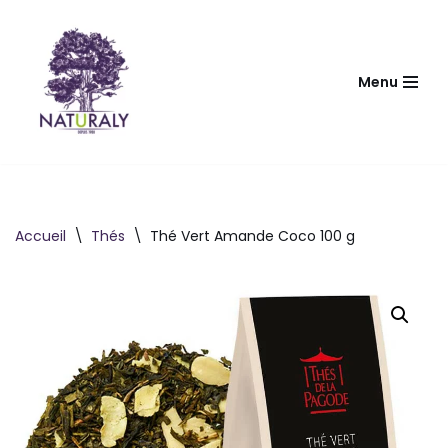
Aller
au
Menu
contenu
Accueil
\
Thés
\
Thé Vert Amande Coco 100 g