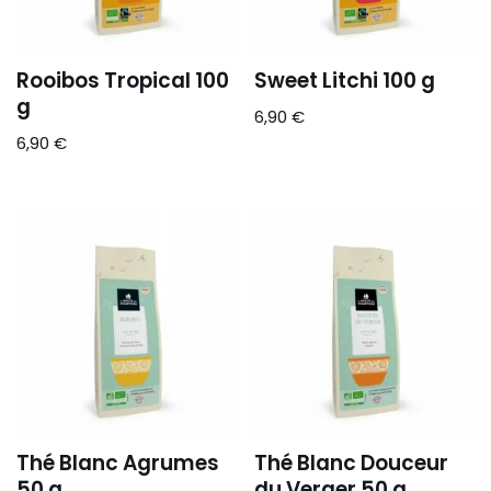
Rooibos Tropical 100
Sweet Litchi 100 g
g
6,90
€
6,90
€
Thé Blanc Agrumes
Thé Blanc Douceur
50 g
du Verger 50 g