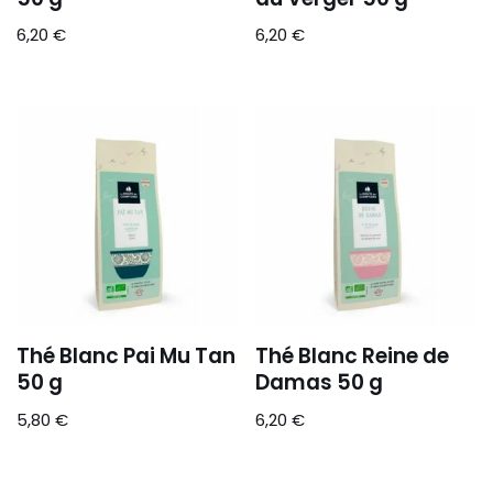
6,20
€
6,20
€
Thé Blanc Pai Mu Tan
Thé Blanc Reine de
50 g
Damas 50 g
5,80
€
6,20
€