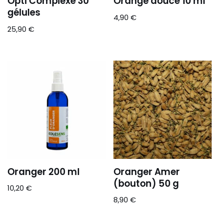
Opti Complexe 30
Orange douce 10 ml
gélules
4,90
€
25,90
€
Oranger 200 ml
Oranger Amer
(bouton) 50 g
10,20
€
8,90
€