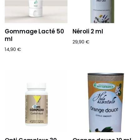
Gommage Lacté 50
Néroli 2 ml
ml
29,90
€
14,90
€