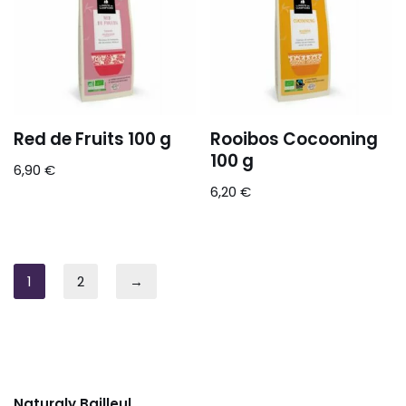
Red de Fruits 100 g
Rooibos Cocooning
100 g
6,90
€
6,20
€
1
2
→
Naturaly Bailleul