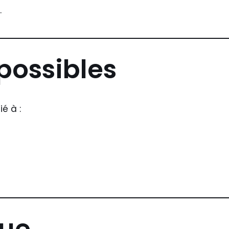
.
possibles
é à :