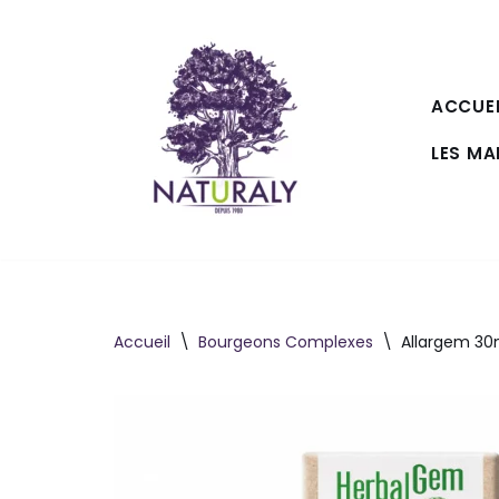
Aller
au
ACCUEI
contenu
LES M
Accueil
\
Bourgeons Complexes
\
Allargem 30