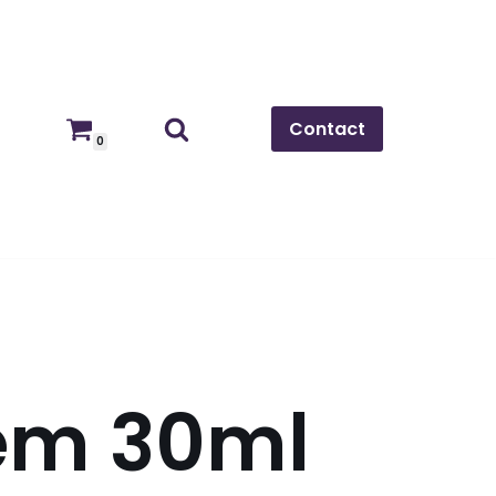
Contact
0
em 30ml