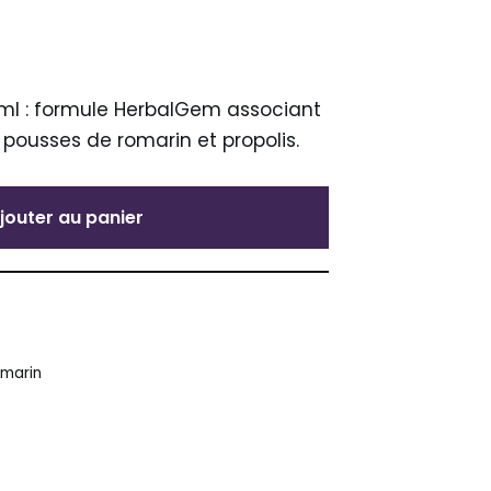
ml : formule HerbalGem associant
pousses de romarin et propolis.
jouter au panier
omarin