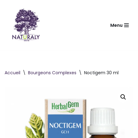
Aller
au
Menu
contenu
Accueil
\
Bourgeons Complexes
\
Noctigem 30 ml