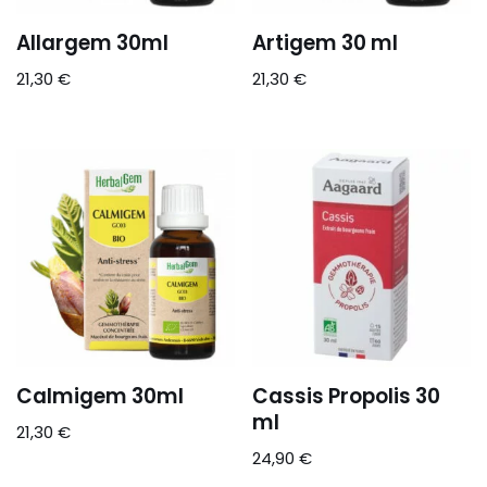
Allargem 30ml
Artigem 30 ml
21,30
€
21,30
€
Calmigem 30ml
Cassis Propolis 30
ml
21,30
€
24,90
€