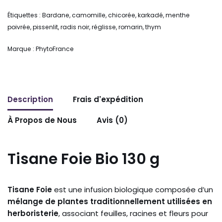
Étiquettes :
Bardane
,
camomille
,
chicorée
,
karkadé
,
menthe
poivrée
,
pissenlit
,
radis noir
,
réglisse
,
romarin
,
thym
Marque :
PhytoFrance
Description
Frais d'expédition
À Propos de Nous
Avis (0)
Tisane
Foie Bio 130 g
Tisane
Foie
est
une
infusion
biologique
composée
d’un
mélange
de
plantes
traditionnellement
utilisées
en
herboristerie
,
associant
feuilles,
racines
et
fleurs
pour