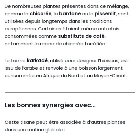
De
nombreuses
plantes
présentes
dans
ce
mélange,
comme
la
chicorée
,
la
bardane
ou
le
pissenlit
,
sont
utilisées
depuis
longtemps
dans
les
traditions
européennes.
Certaines
étaient
même
autrefois
consommées
comme
substituts
de
café
,
notamment
la
racine
de
chicorée
torréfiée.
Le
terme
karkadé
,
utilisé
pour
désigner
l’hibiscus,
est
issu
de
l’arabe
et
renvoie
à
une
boisson
largement
consommée
en
Afrique
du
Nord
et
au
Moyen-
Orient.
Les
bonnes
synergies
avec…
Cette
tisane
peut
être
associée
à
d’autres
plantes
dans
une
routine
globale :