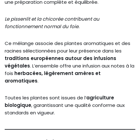
une
préparation
complète
et
équilibrée.
Le pissenlit et la chicorée contribuent au
fonctionnement normal du foie.
Ce
mélange
associe
des
plantes
aromatiques
et
des
racines
sélectionnées
pour
leur
présence
dans
les
traditions
européennes
autour
des
infusions
végétales
.
L’ensemble
offre
une
infusion
aux
notes
à
la
fois
herbacées,
légèrement
amères
et
aromatiques
.
Toutes
les
plantes
sont
issues
de
l’
agriculture
biologique
,
garantissant
une
qualité
conforme
aux
standards
en
vigueur.