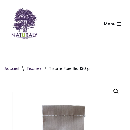
Aller
au
Menu
contenu
Accueil
\
Tisanes
\
Tisane Foie Bio 130 g