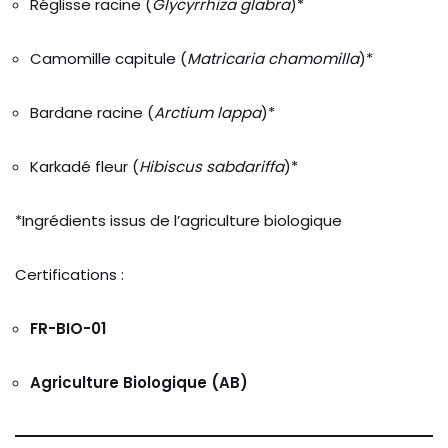
Réglisse
racine (
Glycyrrhiza
glabra
)*
Camomille
capitule (
Matricaria
chamomilla
)*
Bardane
racine (
Arctium
lappa
)*
Karkadé
fleur (
Hibiscus
sabdariffa
)*
*
Ingrédients
issus
de
l’agriculture
biologique
Certifications :
FR-
BIO-
01
Agriculture
Biologique (
AB)