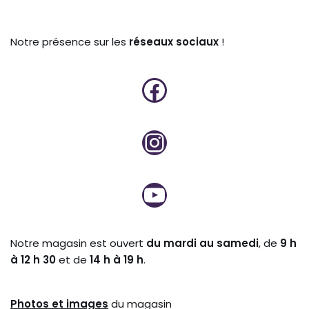
Notre présence sur les
réseaux sociaux
!
Notre magasin est ouvert
du mardi au samedi
, de
9 h
à 12 h 30
et de
14 h à 19 h
.
Photos et
images
du magasin