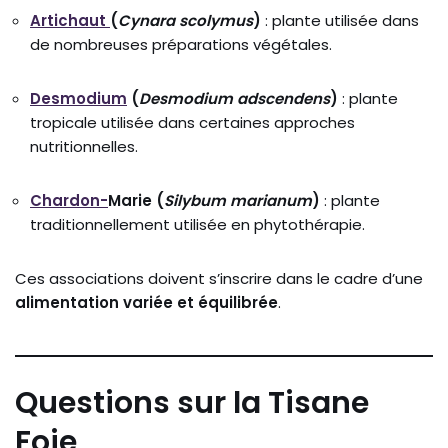
Artichaut
(
Cynara
scolymus
)
:
plante
utilisée
dans
de
nombreuses
préparations
végétales.
Desmodium
(
Desmodium
adscendens
)
:
plante
tropicale
utilisée
dans
certaines
approches
nutritionnelles.
Chardon-
Marie (
Silybum
marianum
)
:
plante
traditionnellement
utilisée
en
phytothérapie.
Ces
associations
doivent
s’inscrire
dans
le
cadre
d’une
alimentation
variée
et
équilibrée
.
Questions sur la Tisane
Foie