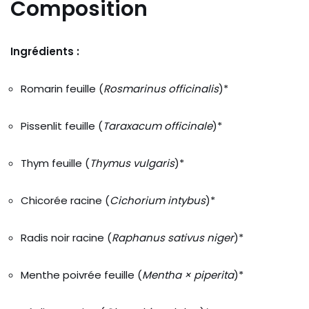
Composition
Ingrédients :
Romarin
feuille (
Rosmarinus
officinalis
)*
Pissenlit
feuille (
Taraxacum
officinale
)*
Thym
feuille (
Thymus
vulgaris
)*
Chicorée
racine (
Cichorium
intybus
)*
Radis
noir
racine (
Raphanus
sativus
niger
)*
Menthe
poivrée
feuille (
Mentha ×
piperita
)*