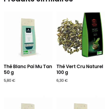
Thé Blanc Pai Mu Tan
Thé Vert Cru Naturel
50 g
100 g
5,80
€
6,30
€