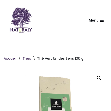
Aller
au
Menu
contenu
Accueil
\
Thés
\
Thé Vert Un des Sens 100 g