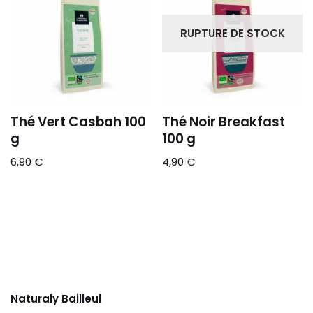
RUPTURE DE STOCK
Thé Vert Casbah 100
Thé Noir Breakfast
g
100 g
6,90
€
4,90
€
Naturaly Bailleul