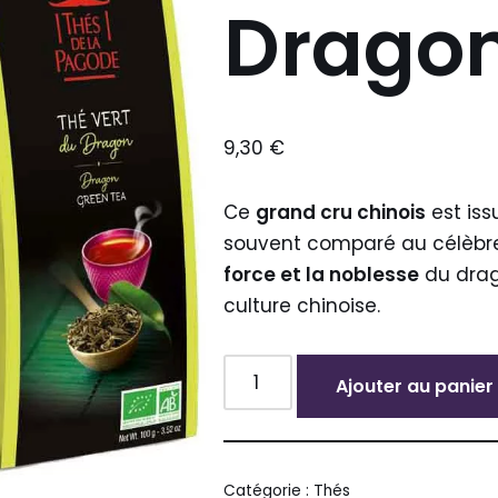
Dragon
9,30
€
Ce
grand cru chinois
est iss
souvent comparé au célèb
force et la noblesse
du drag
culture chinoise.
Ajouter au panier
Alternative:
Catégorie :
Thés