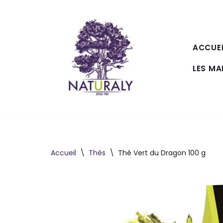
Aller
au
ACCUEI
contenu
LES M
Accueil
\
Thés
\
Thé Vert du Dragon 100 g