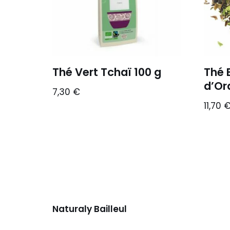
Thé Vert Tchaï 100 g
Thé 
d’Or
7,30
€
11,70
Naturaly Bailleul