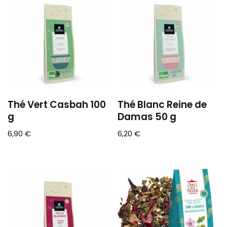
Thé Vert Casbah 100
Thé Blanc Reine de
g
Damas 50 g
6,90
€
6,20
€