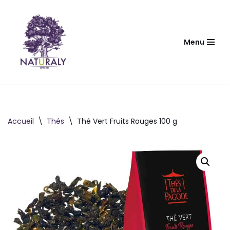
Aller
au
Menu
contenu
Accueil
\
Thés
\
Thé Vert Fruits Rouges 100 g