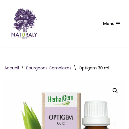
Aller
au
Menu
contenu
Accueil
\
Bourgeons Complexes
\
Optigem 30 ml