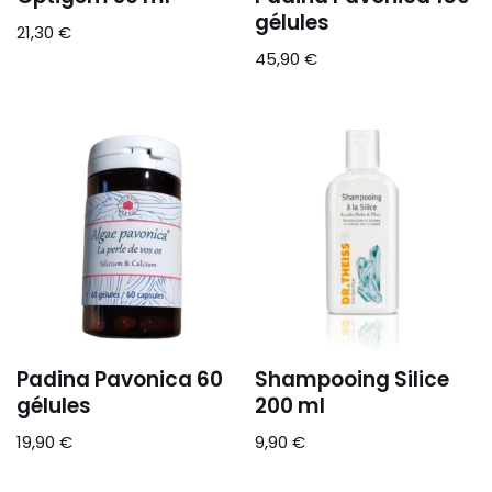
gélules
21,30
€
45,90
€
Padina Pavonica 60
Shampooing Silice
gélules
200 ml
19,90
€
9,90
€