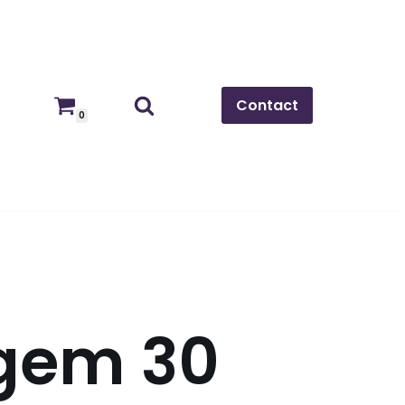
Contact
0
igem 30