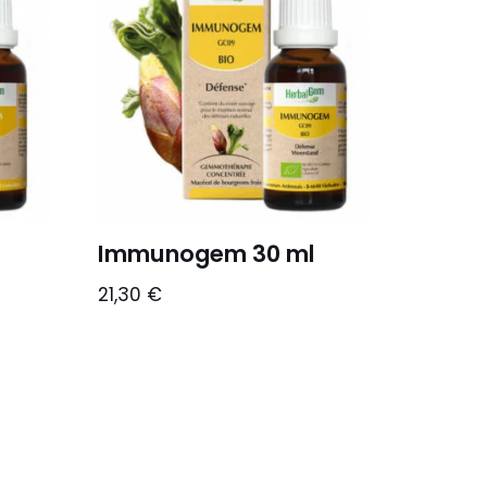
Immunogem 30 ml
21,30
€