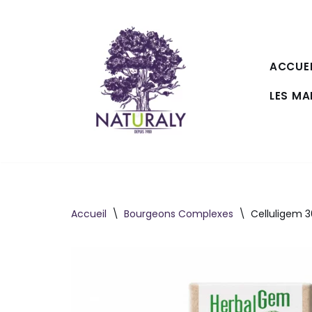
Aller
au
ACCUEI
contenu
LES M
Accueil
\
Bourgeons Complexes
\
Celluligem 3