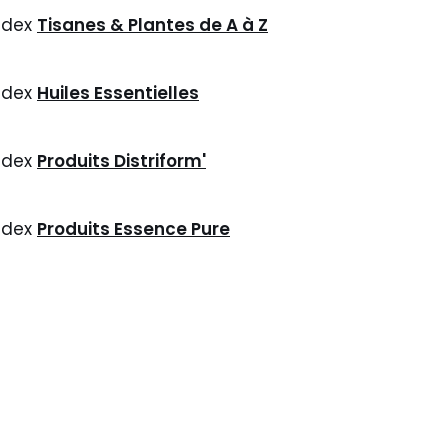
ndex
Tisanes & Plantes de A à Z
ndex
Huiles Essentielles
ndex
Produits Distriform'
ndex
Produits Essence Pure