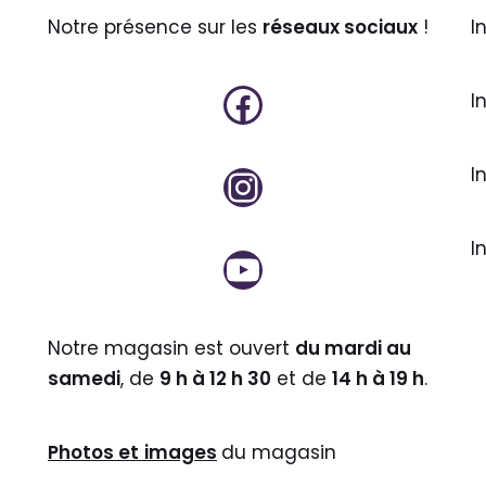
Notre présence sur les
réseaux sociaux
!
I
I
I
I
Notre magasin est ouvert
du mardi au
samedi
, de
9 h à 12 h 30
et de
14 h à 19 h
.
Photos et
images
du magasin