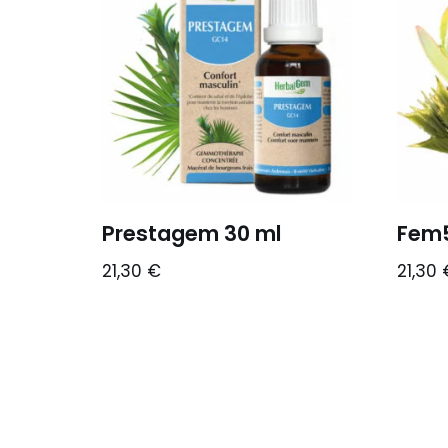
Prestagem 30 ml
Fem5
21,30
€
21,30