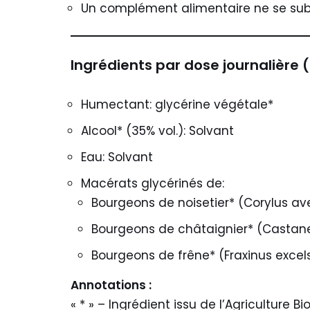
Un complément alimentaire ne se subst
Ingrédients par dose journalière (
Humectant: glycérine végétale*
Alcool* (35% vol.): Solvant
Eau: Solvant
Macérats glycérinés de:
Bourgeons de noisetier* (Corylus ave
Bourgeons de châtaignier* (Castanea
Bourgeons de frêne* (Fraxinus excels
Annotations :
« * » – Ingrédient issu de l’Agriculture B