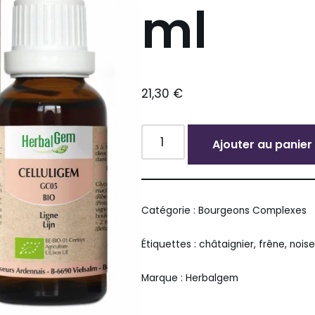
ml
21,30
€
Ajouter au panier
Alternative:
Catégorie :
Bourgeons Complexes
Étiquettes :
châtaignier
,
frêne
,
noise
Marque :
Herbalgem