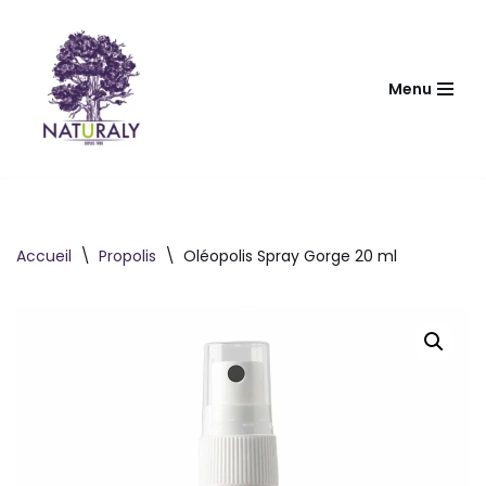
Aller
au
Menu
contenu
Accueil
\
Propolis
\
Oléopolis Spray Gorge 20 ml