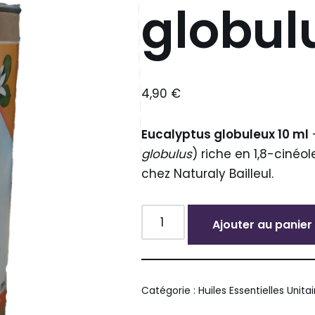
globul
4,90
€
Eucalyptus globuleux 10 ml
–
globulus
) riche en 1,8-cinéol
chez Naturaly Bailleul.
Ajouter au panier
Alternative:
Catégorie :
Huiles Essentielles Unita