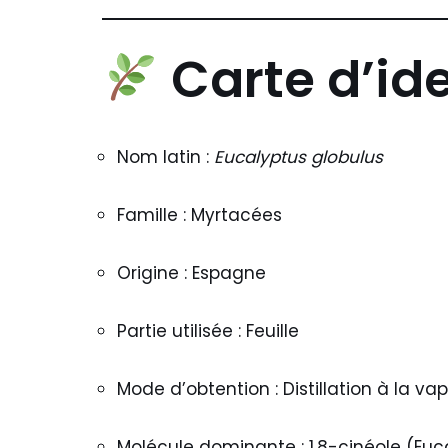
Carte d’id
Nom latin :
Eucalyptus globulus
Famille : Myrtacées
Origine : Espagne
Partie utilisée : Feuille
Mode d’obtention : Distillation à la va
Molécule dominante : 1,8-cinéole (Euc