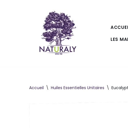
Aller
au
ACCUEI
contenu
LES M
Accueil
\
Huiles Essentielles Unitaires
\
Eucalypt