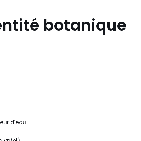
entité botanique
peur d’eau
alyptol)