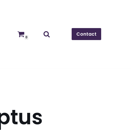
Contact
0
ptus