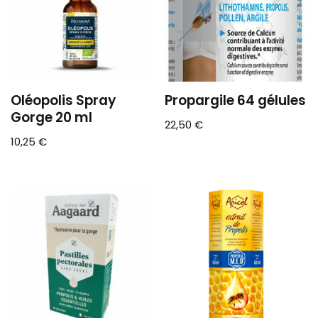
Oléopolis Spray
Propargile 64 gélules
Gorge 20 ml
22,50
€
10,25
€