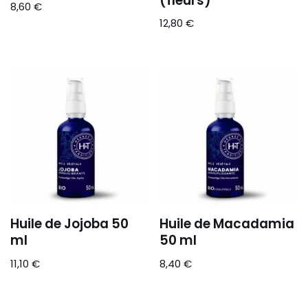
(fleurs)
8,60
€
12,80
€
Huile de Jojoba 50
Huile de Macadamia
ml
50 ml
11,10
€
8,40
€