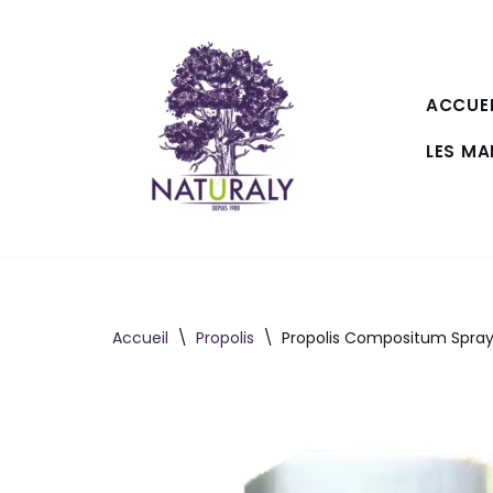
Aller
au
ACCUEI
contenu
LES M
Accueil
\
Propolis
\
Propolis Compositum Spray