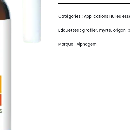
Alternative:
Catégories :
Applications Huiles ess
Étiquettes :
giroflier
,
myrte
,
origan
,
p
Marque :
Alphagem