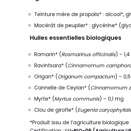
Teinture mère de propolis* : alcool*, g
Macérât de peuplier* : glycérine* (glyc
Huiles essentielles biologiques
Romarin* (
Rosmarinus officinalis
) – 1,
Ravintsara* (
Cinnamomum camphor
Origan* (
Origanum compactum
) – 0,
Cannelle de Ceylan* (
Cinnamomum z
Myrte* (
Myrtus communis
) – 0,1 mg
Clou de girofle* (
Eugenia caryophyllat
*Produit issu de l’agriculture biologique
Certification :
LU-BIO-06 (Agriculture UE