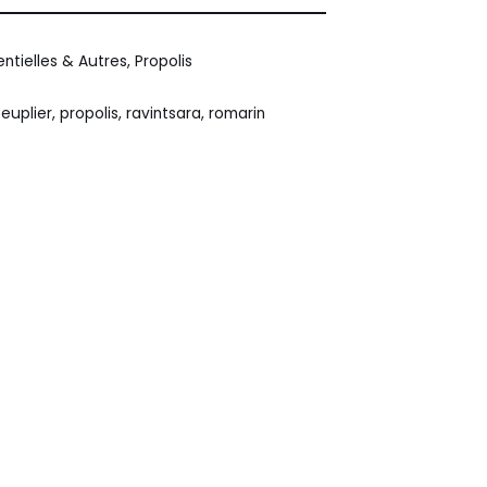
entielles & Autres
,
Propolis
euplier
,
propolis
,
ravintsara
,
romarin