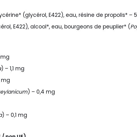
lycérine* (glycérol, E422), eau, résine de propolis* –
érol, E422), alcool*, eau, bourgeons de peuplier* (
Po
4 mg
a
) – 1,1 mg
5 mg
eylanicum
) – 0,4 mg
a
) – 0,1 mg
 / non UE)