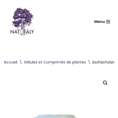
Aller
au
Menu
contenu
Accueil
\
Gélules et Comprimés de plantes
\
Eschscholzia 