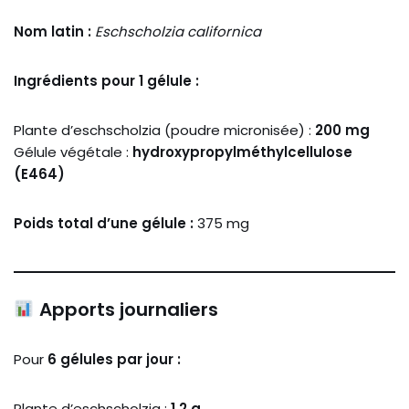
Nom latin :
Eschscholzia californica
Ingrédients pour 1 gélule :
Plante d’eschscholzia (poudre micronisée) :
200 mg
Gélule végétale :
hydroxypropylméthylcellulose
(E464)
Poids total d’une gélule :
375 mg
Apports journaliers
Pour
6 gélules par jour :
Plante d’eschscholzia :
1,2 g