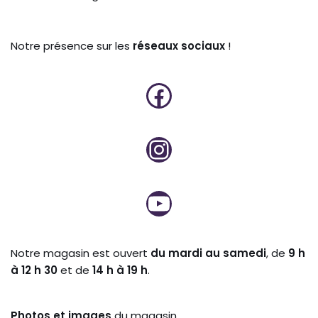
Notre présence sur les
réseaux sociaux
!
Notre magasin est ouvert
du mardi au samedi
, de
9 h
à 12 h 30
et de
14 h à 19 h
.
Photos et
images
du magasin