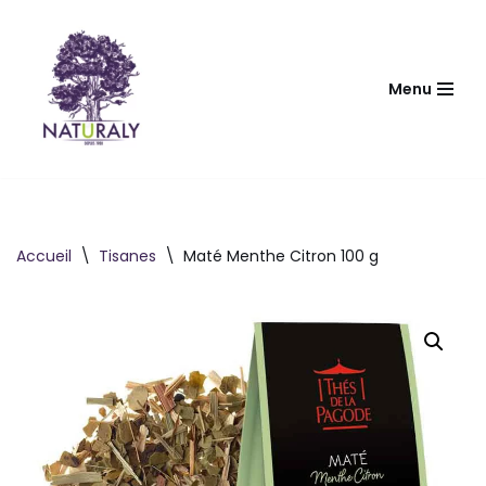
Aller
au
Menu
contenu
Accueil
\
Tisanes
\
Maté Menthe Citron 100 g