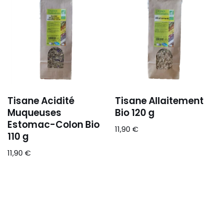
Tisane Acidité
Tisane Allaitement
Muqueuses
Bio 120 g
Estomac-Colon Bio
11,90
€
110 g
11,90
€