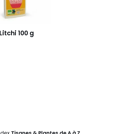
itchi 100 g
ndex
Tisanes & Plantes de A à Z