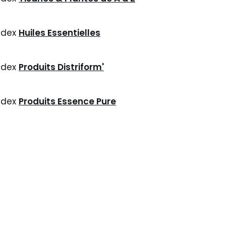
ndex
Huiles Essentielles
ndex
Produits Distriform'
ndex
Produits Essence Pure