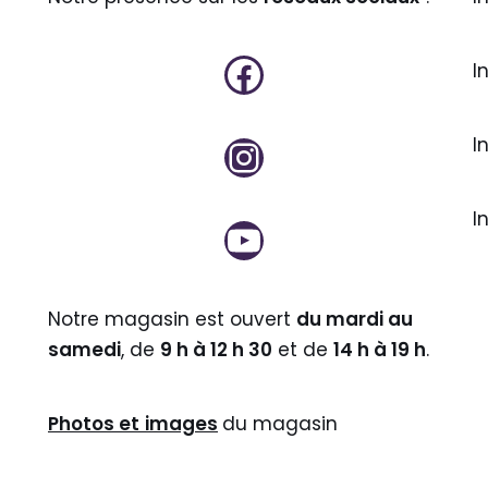
I
I
I
Notre magasin est ouvert
du mardi au
samedi
, de
9 h à 12 h 30
et de
14 h à 19 h
.
Photos et
images
du magasin