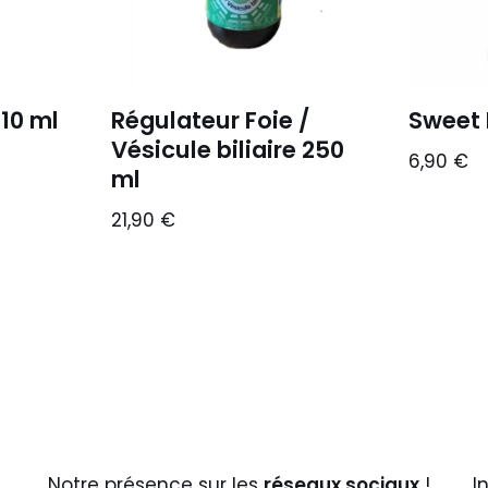
10 ml
Régulateur Foie /
Sweet L
Vésicule biliaire 250
6,90
€
ml
21,90
€
Notre présence sur les
réseaux sociaux
!
I