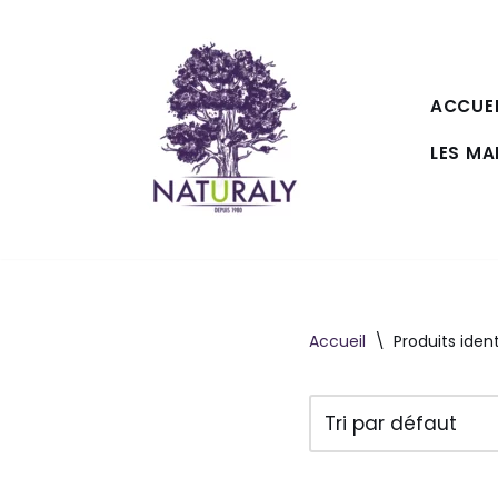
Aller
au
ACCUEI
contenu
LES M
Accueil
\
Produits iden