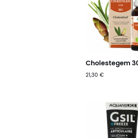
Cholestegem 3
21,30
€