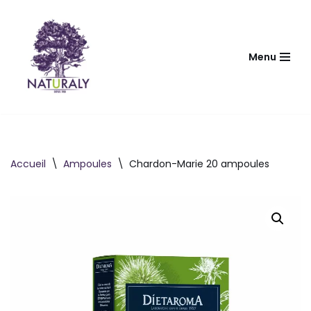
Aller
au
Menu
contenu
Accueil
\
Ampoules
\
Chardon-Marie 20 ampoules