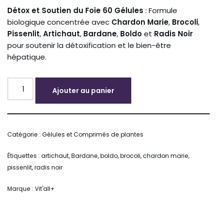
Détox et Soutien du Foie 60 Gélules
: Formule
biologique concentrée avec
Chardon Marie
,
Brocoli
,
Pissenlit
,
Artichaut
,
Bardane
,
Boldo
et
Radis Noir
pour soutenir la détoxification et le bien-être
hépatique.
Ajouter au panier
Alternative:
Catégorie :
Gélules et Comprimés de plantes
Étiquettes :
artichaut
,
Bardane
,
boldo
,
brocoli
,
chardon marie
,
pissenlit
,
radis noir
Marque :
Vit'all+