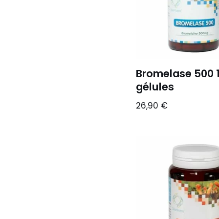
Bromelase 500 
gélules
26,90
€