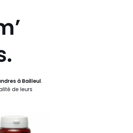
m’
s
.
ndres à Bailleul
.
ité de leurs