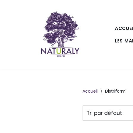
Aller
au
ACCUEI
contenu
LES M
Accueil
\
Distriform'