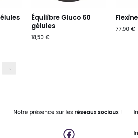
gélules
Équilibre Gluco 60
Flexine
gélules
77,90
€
18,50
€
→
Notre présence sur les
réseaux sociaux
!
I
I