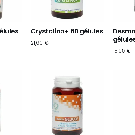
élules
Crystalino+ 60 gélules
Desmo
gélule
21,60
€
15,90
€