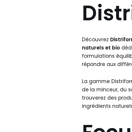
Distr
Découvrez
Distrifo
naturels et bio
dédi
formulations équil
répondre aux différ
La gamme Distrifo
de la minceur, du s
trouverez des produ
ingrédients naturel