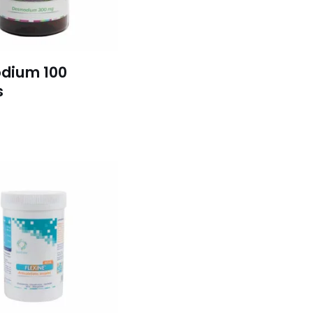
dium 100
s