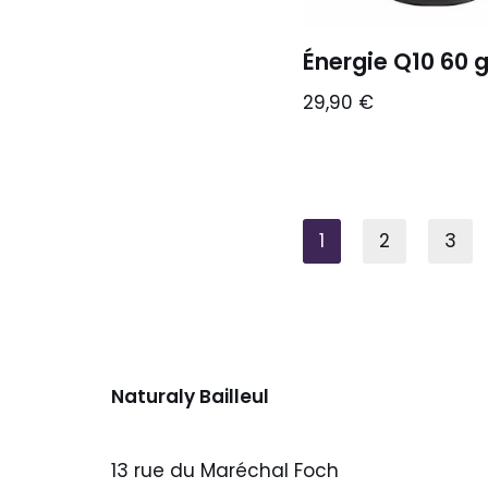
Énergie Q10 60 
29,90
€
1
2
3
Naturaly Bailleul
13 rue du Maréchal Foch