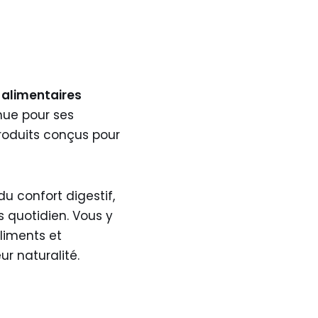
alimentaires
nue pour ses
roduits conçus pour
 du confort digestif,
 quotidien. Vous y
liments et
r naturalité.