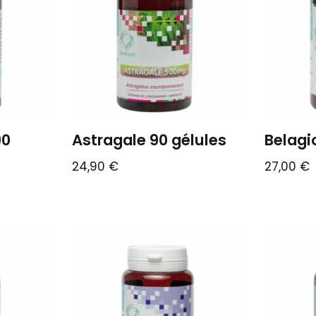
90
Astragale 90 gélules
Belagi
24,90
€
27,00
€