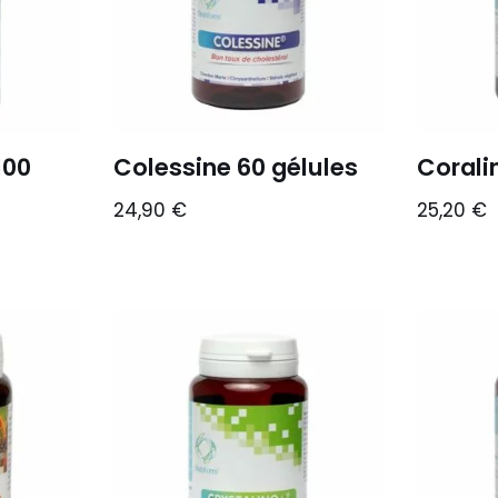
100
Colessine 60 gélules
Corali
24,90
€
25,20
€