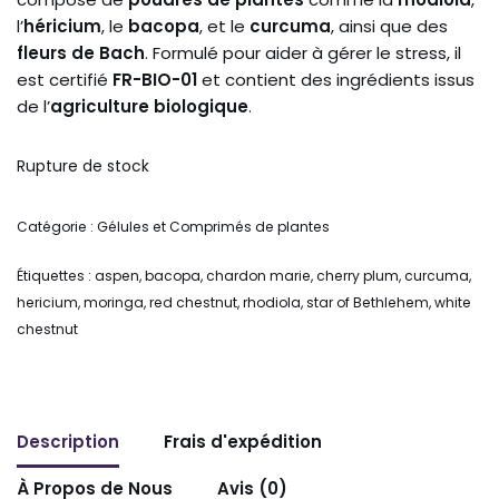
l’
héricium
, le
bacopa
, et le
curcuma
, ainsi que des
fleurs de Bach
. Formulé pour aider à gérer le stress, il
est certifié
FR-BIO-01
et contient des ingrédients issus
de l’
agriculture biologique
.
Rupture de stock
Catégorie :
Gélules et Comprimés de plantes
Étiquettes :
aspen
,
bacopa
,
chardon marie
,
cherry plum
,
curcuma
,
hericium
,
moringa
,
red chestnut
,
rhodiola
,
star of Bethlehem
,
white
chestnut
Description
Frais d'expédition
À Propos de Nous
Avis (0)