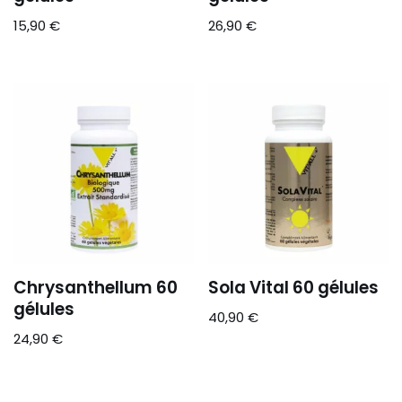
15,90
€
26,90
€
Chrysanthellum 60
Sola Vital 60 gélules
gélules
40,90
€
24,90
€