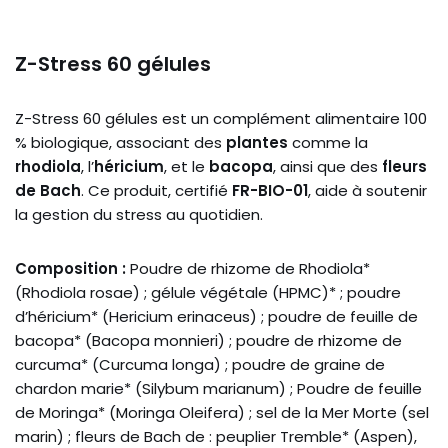
Z-Stress 60 gélules
Z-Stress 60 gélules est un complément alimentaire 100
% biologique, associant des
plantes
comme la
rhodiola
, l’
héricium
, et le
bacopa
, ainsi que des
fleurs
de Bach
. Ce produit, certifié
FR-BIO-01
, aide à soutenir
la gestion du stress au quotidien.
Composition
:
Poudre de rhizome de Rhodiola*
(Rhodiola rosae) ; gélule végétale (HPMC)* ; poudre
d’héricium* (Hericium erinaceus) ; poudre de feuille de
bacopa* (Bacopa monnieri) ; poudre de rhizome de
curcuma* (Curcuma longa) ; poudre de graine de
chardon marie* (Silybum marianum) ; Poudre de feuille
de Moringa* (Moringa Oleifera) ; sel de la Mer Morte (sel
marin) ; fleurs de Bach de : peuplier Tremble* (Aspen),