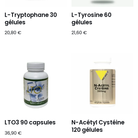
L-Tryptophane 30
L-Tyrosine 60
gélules
gélules
20,80
€
21,60
€
LTO3 90 capsules
N-Acétyl Cystéine
120 gélules
36,90
€