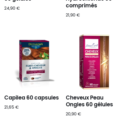
comprimés
24,90
€
21,90
€
Capilea 60 capsules
Cheveux Peau
Ongles 60 gélules
21,65
€
20,90
€