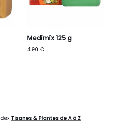
Medimix 125 g
4,90
€
ndex
Tisanes & Plantes de A à Z