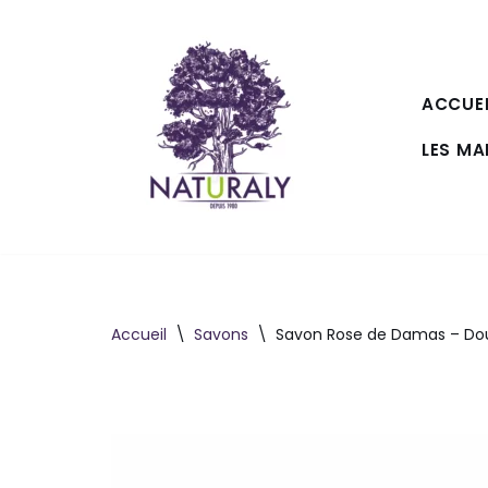
Aller
au
ACCUEI
contenu
LES M
Accueil
\
Savons
\
Savon Rose de Damas – Dou