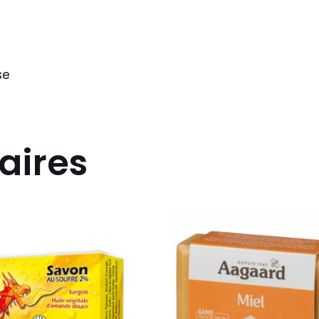
se
aires